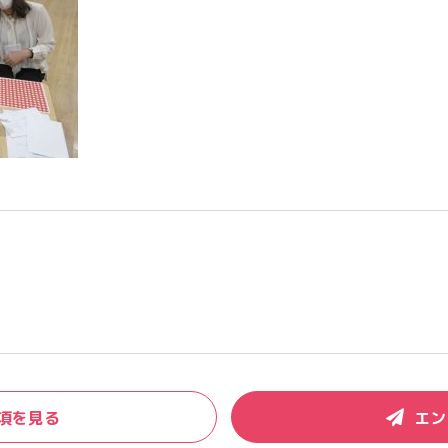
項を見る
エン