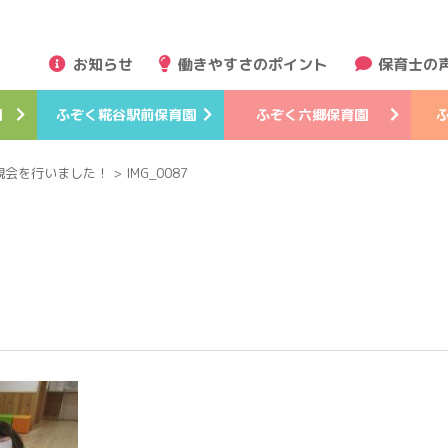
お知らせ
働きやすさのポイント
保育士の
園
ふぞく
糀谷駅前
保育園
ふぞく
六郷
保育園
親会を行いました！
>
IMG_0087