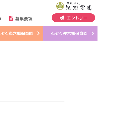
エントリー
声
募集要項
ふぞく
東六郷
保育園
ふぞく
仲六郷
保育園