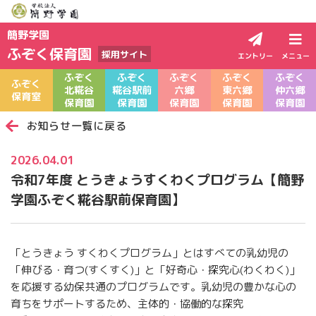
簡野学園
ふぞく保育園
採用サイト
エントリー
メニュー
ふぞく
ふぞく
ふぞく
ふぞく
ふぞく
ふぞく
北糀谷
糀谷駅前
六郷
東六郷
仲六郷
保育室
保育園
保育園
保育園
保育園
保育園
お知らせ一覧に戻る
2026.04.01
令和7年度 とうきょうすくわくプログラム【簡野
学園ふぞく糀谷駅前保育園】
「とうきょう すくわくプログラム」とはすべての乳幼児の
「伸びる・育つ(すくすく)」と「好奇心・探究心(わくわく)」
を応援する幼保共通のプログラムです。乳幼児の豊かな心の
育ちをサポートするため、主体的・協働的な探究