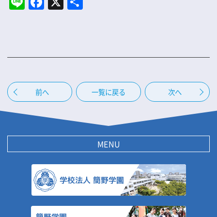
Li
F
X
共
n
a
有
e
c
e
b
o
o
前
へ
一覧に戻る
次
へ
k
MENU