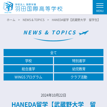
MENU
ホーム
NEWS & TOPICS
HANEDA留学【武蔵野大学 留学生】
NEWS & TOPICS
全て
学校
特別進学
総合進学
幼児教育
WINGSプログラム
クラブ活動
2024年10月22日
HANEDA留学【武蔵野大学 留