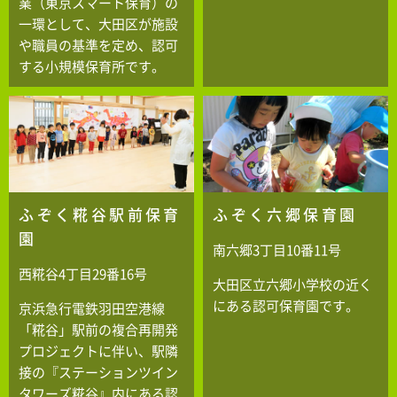
業（東京スマート保育）の
一環として、大田区が施設
や職員の基準を定め、認可
する小規模保育所です。
ふぞく糀谷駅前保育
ふぞく六郷保育園
園
南六郷3丁目10番11号
西糀谷4丁目29番16号
大田区立六郷小学校の近く
にある認可保育園です。
京浜急行電鉄羽田空港線
「糀谷」駅前の複合再開発
プロジェクトに伴い、駅隣
接の『ステーションツイン
タワーズ糀谷』内にある認