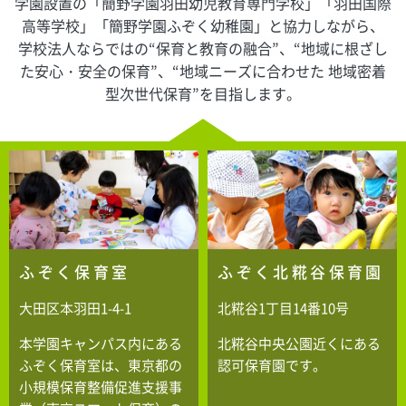
学園設置の「簡野学園羽田幼児教育専門学校」「羽田国際
高等学校」「簡野学園ふぞく幼稚園」と協力しながら、
学校法人ならではの“保育と教育の融合”、“地域に根ざし
た安心・安全の保育”、“地域ニーズに合わせた
地域密着
型次世代保育”を目指します。
ふぞく保育室
ふぞく北糀谷保育園
大田区本羽田1-4-1
北糀谷1丁目14番10号
本学園キャンパス内にある
北糀谷中央公園近くにある
ふぞく保育室は、東京都の
認可保育園です。
小規模保育整備促進支援事