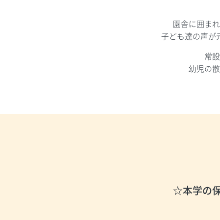
園舎に囲まれ
子ども達の声が
常設
幼児の散
☆本学の