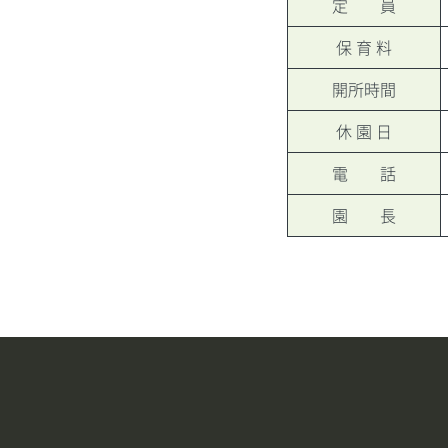
定 員
保 育 料
開所時間
休 園 日
電 話
園 長