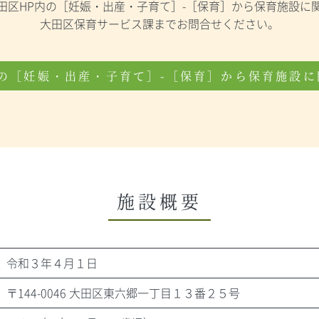
田区HP内の［妊娠・出産・子育て］-［保育］から保育施設に
大田区保育サービス課までお問合せください。
の［妊娠・出産・子育て］-［保育］から保育施設
施設概要
令和３年４月１日
〒144-0046 大田区東六郷一丁目１３番２５号