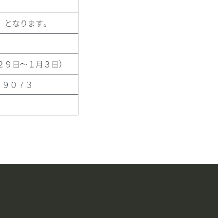
）となります。
２９日～１月３日）
）９０７３