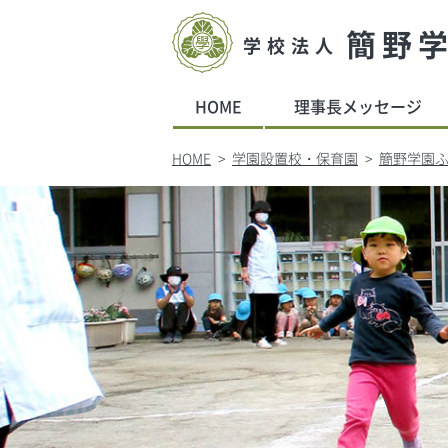
簡野
学校法人
HOME
理事長メッセージ
HOME
学園設置校・保育園
簡野学園