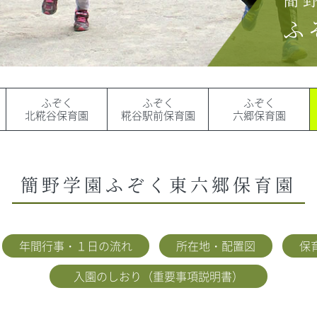
ふ
ふぞく
ふぞく
ふぞく
北糀谷保育園
糀谷駅前保育園
六郷保育園
簡野学園ふぞく東六郷保育園
年間行事・１日の流れ
所在地・配置図
保
入園のしおり（重要事項説明書）