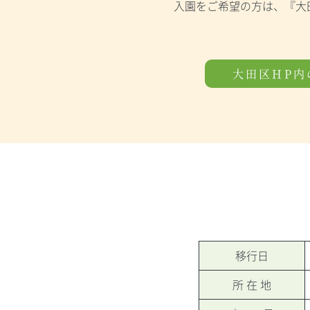
入園をご希望の方は、『大
大田区HP内
移行日
所 在 地