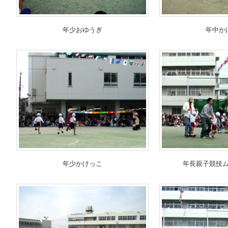
年少おゆうぎ
年中か
年少かけっこ
年長親子競技