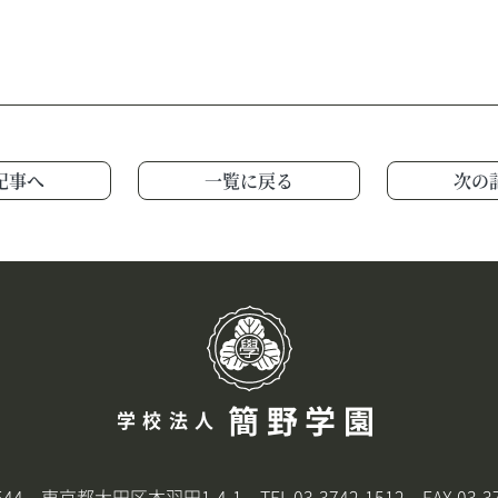
記事へ
一覧に戻る
次の
簡野学園
学校法人
8544 東京都大田区本羽田1-4-1
TEL.
03-3742-1512
FAX.03-37