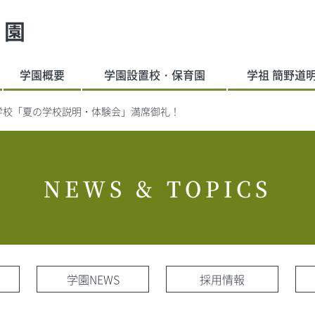
学園
学園概要
学園設置校・保育園
学祖 簡野道
学校「夏の学校説明・体験会」満席御礼！
NEWS & TOPICS
学園NEWS
採用情報