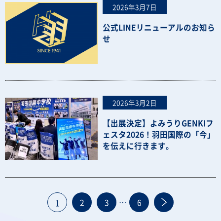
2026年3月7日
公式LINEリニューアルのお知ら
せ
2026年3月2日
【出展決定】よみうりGENKIフ
ェスタ2026！羽田国際の「今」
を伝えに行きます。
投
2
3
…
6
1
稿