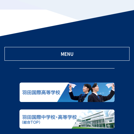
の
ペ
ー
ジ
送
り
MENU