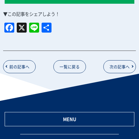
▼この記事をシェアしよう！
F
X
Li
共
a
n
有
c
e
e
b
前の記事へ
一覧に戻る
次の記事へ
o
o
k
MENU